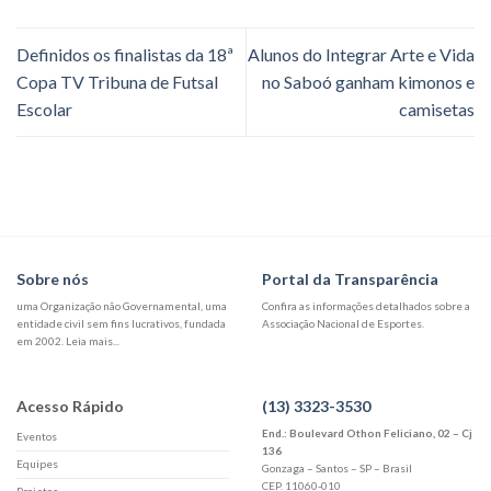
Definidos os finalistas da 18ª
Alunos do Integrar Arte e Vida
Copa TV Tribuna de Futsal
no Saboó ganham kimonos e
Escolar
camisetas
Sobre nós
Portal da Transparência
uma Organização não Governamental, uma
Confira as informações detalhados sobre a
entidade civil sem fins lucrativos, fundada
Associação Nacional de Esportes.
em 2002. Leia mais...
Acesso Rápido
(13) 3323-3530
End.: Boulevard Othon Feliciano, 02 – Cj
Eventos
136
Equipes
Gonzaga – Santos – SP – Brasil
CEP. 11060-010
Projetos