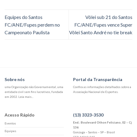
Equipes do Santos
Vôlei sub 21 do Santos
FC/ANE/Fupes perdem no
FC/ANE/Fupes vence Super
Campeonato Paulista
Vôlei Santo André no tie break
Sobre nós
Portal da Transparência
uma Organização não Governamental, uma
Confira as informações detalhados sobre a
entidade civil sem fins lucrativos, fundada
Associação Nacional de Esportes.
em 2002. Leia mais...
Acesso Rápido
(13) 3323-3530
End.: Boulevard Othon Feliciano, 02 – Cj
Eventos
136
Equipes
Gonzaga – Santos – SP – Brasil