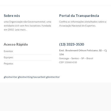
Sobre nós
Portal da Transparência
uma Organização não Governamental, uma
Confira as informações detalhados sobre a
entidade civil sem fins lucrativos, fundada
Associação Nacional de Esportes.
em 2002. Leia mais...
Acesso Rápido
(13) 3323-3530
End.: Boulevard Othon Feliciano, 02 – Cj
Eventos
136
Equipes
Gonzaga – Santos – SP – Brasil
CEP. 11060-010
Projetos
ghostwriter
ghostwriting hausarbeit
ghostwriter