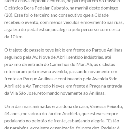
Nem a chuva impediu centenas, de participarem do Passeio
Ciclístico Bora Pedalar Cubatão, na manhã deste domingo
(20). Esse foi o terceiro ano consecutivo que a Cidade
recebeu o evento, com menos veículos e movimento nas ruas,
a galera do pedal esbanjou alegria pelo percurso com cerca
da 10 km.
O trajeto do passeio teve início em frente ao Parque Anilinas,
seguindo pela Av. Nove de Abril, sentido indústrias, até
próximo da entrada do Caminhos do Mar. Ali, os ciclistas
retornaram pela mesma avenida, passando novamente em
frente ao Parque Anilinas e continuando pela Avenida 9 de
Abril até a Av. Tancredo Neves, em frente à Praça na entrada
da Vila São José, retornando novamente ao Anilinas.
Uma das mais animadas era a dona de casa, Vanessa Peixoto,
44 anos, moradora do Jardim Anchieta, que esteve sempre
pedalando no pelotão de frente, esbanjando alegria. “Estão
de parabéns, excelente organização, foi nota dez. Pedalar é