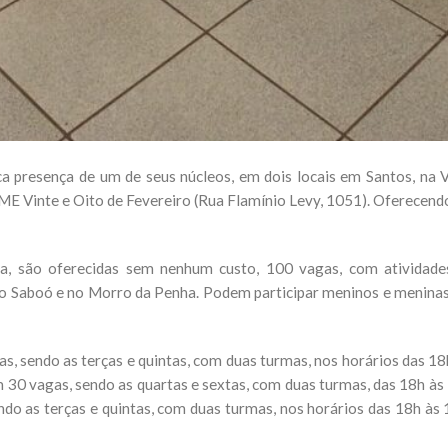
ca presença de um de seus núcleos, em dois locais em Santos, na 
E Vinte e Oito de Fevereiro (Rua Flamínio Levy, 1051). Oferecend
, são oferecidas sem nenhum custo, 100 vagas, com atividades 
o Saboó e no Morro da Penha. Podem participar meninos e meninas 
as, sendo as terças e quintas, com duas turmas, nos horários das 1
m 30 vagas, sendo as quartas e sextas, com duas turmas, das 18h à
ndo as terças e quintas, com duas turmas, nos horários das 18h à