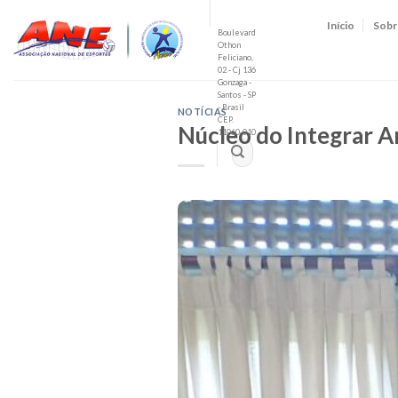
Skip
Início
Sobr
to
Boulevard
Othon
content
Feliciano,
02 - Cj 136
Gonzaga -
Santos - SP
- Brasil
NOTÍCIAS
CEP.
Núcleo do Integrar A
11060-010