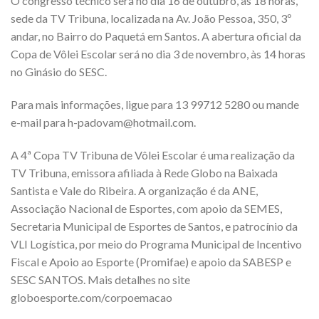
O congresso técnico será no dia 16 de outubro, às 18 horas,
sede da TV Tribuna, localizada na Av. João Pessoa, 350, 3º
andar, no Bairro do Paquetá em Santos. A abertura oficial da
Copa de Vôlei Escolar será no dia 3 de novembro, às 14 horas
no Ginásio do SESC.
Para mais informações, ligue para 13 99712 5280 ou mande
e-mail para h-padovam@hotmail.com.
​A 4ª Copa TV Tribuna de Vôlei Escolar é uma realização da
TV Tribuna, emissora afiliada à Rede Globo na Baixada
Santista e Vale do Ribeira. A organização é da ANE,
Associação Nacional de Esportes, com apoio da SEMES,
Secretaria Municipal de Esportes de Santos, e patrocínio da
VLI Logística, por meio do Programa Municipal de Incentivo
Fiscal e Apoio ao Esporte (Promifae) e apoio da SABESP e
SESC SANTOS. Mais detalhes no site
globoesporte.com/corpoemacao