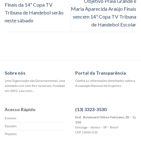
Objetivo Praia Grande e
Finais da 14ª Copa TV
Maria Aparecida Araújo Finais
Tribuna de Handebol serão
vencem 14ª Copa TV Tribuna
neste sábado
de Handebol Escolar
Sobre nós
Portal da Transparência
uma Organização não Governamental, uma
Confira as informações detalhados sobre a
entidade civil sem fins lucrativos, fundada
Associação Nacional de Esportes.
em 2002. Leia mais...
Acesso Rápido
(13) 3323-3530
End.: Boulevard Othon Feliciano, 02 – Cj
Eventos
136
Equipes
Gonzaga – Santos – SP – Brasil
CEP. 11060-010
Projetos