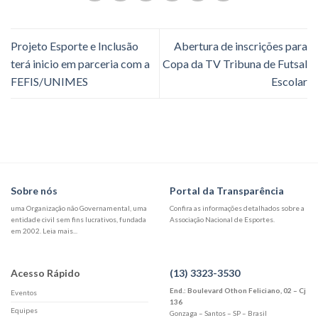
Projeto Esporte e Inclusão
Abertura de inscrições para
terá inicio em parceria com a
Copa da TV Tribuna de Futsal
FEFIS/UNIMES
Escolar
Sobre nós
Portal da Transparência
uma Organização não Governamental, uma
Confira as informações detalhados sobre a
entidade civil sem fins lucrativos, fundada
Associação Nacional de Esportes.
em 2002. Leia mais...
Acesso Rápido
(13) 3323-3530
End.: Boulevard Othon Feliciano, 02 – Cj
Eventos
136
Equipes
Gonzaga – Santos – SP – Brasil