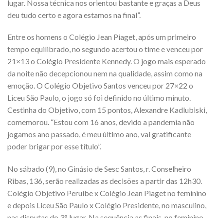
lugar. Nossa técnica nos orientou bastante e graças a Deus
deu tudo certo e agora estamos na final”.
Entre os homens o Colégio Jean Piaget, após um primeiro
tempo equilibrado, no segundo acertou o time e venceu por
21×13 o Colégio Presidente Kennedy. O jogo mais esperado
da noite não decepcionou nem na qualidade, assim como na
emoção. O Colégio Objetivo Santos venceu por 27×22 o
Liceu São Paulo, o jogo só foi definido no último minuto.
Cestinha do Objetivo, com 15 pontos, Alexandre Kadlubiski,
comemorou. “Estou com 16 anos, devido a pandemia não
jogamos ano passado, é meu último ano, vai gratificante
poder brigar por esse título”.
No sábado (9), no Ginásio de Sesc Santos, r. Conselheiro
Ribas, 136, serão realizadas as decisões a partir das 12h30.
Colégio Objetivo Peruíbe x Colégio Jean Piaget no feminino
e depois Liceu São Paulo x Colégio Presidente, no masculino,
nas disputas do 3° lugar. Na sequência as finais, no feminino