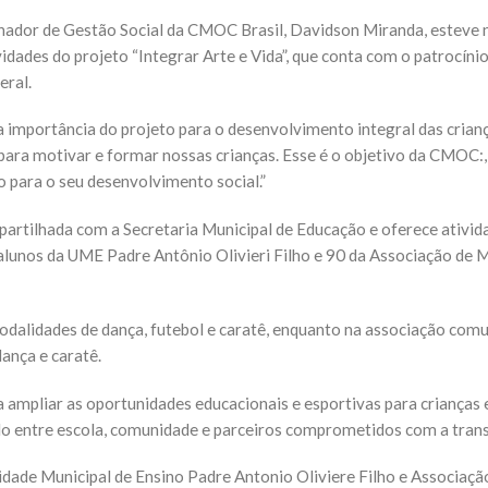
nador de Gestão Social da CMOC Brasil, Davidson Miranda, esteve n
ividades do projeto “Integrar Arte e Vida”, que conta com o patrocín
eral.
a importância do projeto para o desenvolvimento integral das crian
 para motivar e formar nossas crianças. Esse é o objetivo da CMOC:
 para o seu desenvolvimento social.”
artilhada com a Secretaria Municipal de Educação e oferece ativid
alunos da UME Padre Antônio Olivieri Filho e 90 da Associação de 
dalidades de dança, futebol e caratê, enquanto na associação comuni
ança e caratê.
a ampliar as oportunidades educacionais e esportivas para crianças 
ulo entre escola, comunidade e parceiros comprometidos com a tran
nidade Municipal de Ensino Padre Antonio Oliviere Filho e Associa