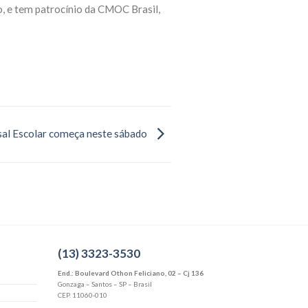
, e tem patrocínio da CMOC Brasil,
sal Escolar começa neste sábado
(13) 3323-3530
End.: Boulevard Othon Feliciano, 02 – Cj 136
Gonzaga – Santos – SP – Brasil
CEP. 11060-010