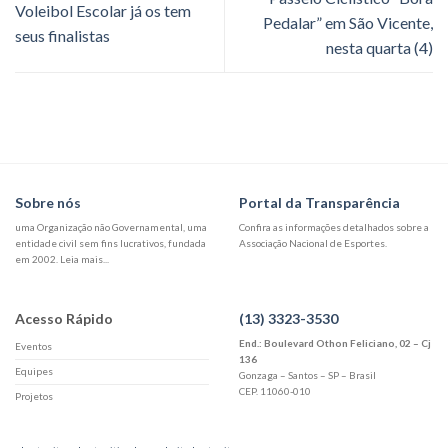
Voleibol Escolar já os tem
Pedalar” em São Vicente,
seus finalistas
nesta quarta (4)
Sobre nós
Portal da Transparência
uma Organização não Governamental, uma
Confira as informações detalhados sobre a
entidade civil sem fins lucrativos, fundada
Associação Nacional de Esportes.
em 2002. Leia mais...
Acesso Rápido
(13) 3323-3530
End.: Boulevard Othon Feliciano, 02 – Cj
Eventos
136
Equipes
Gonzaga – Santos – SP – Brasil
CEP. 11060-010
Projetos