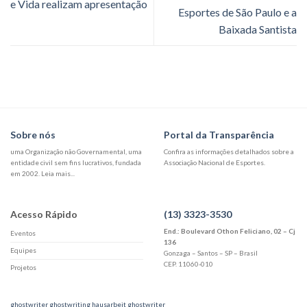
e Vida realizam apresentação
Esportes de São Paulo e a
Baixada Santista
Sobre nós
Portal da Transparência
uma Organização não Governamental, uma
Confira as informações detalhados sobre a
entidade civil sem fins lucrativos, fundada
Associação Nacional de Esportes.
em 2002. Leia mais...
Acesso Rápido
(13) 3323-3530
End.: Boulevard Othon Feliciano, 02 – Cj
Eventos
136
Equipes
Gonzaga – Santos – SP – Brasil
CEP. 11060-010
Projetos
ghostwriter
ghostwriting hausarbeit
ghostwriter