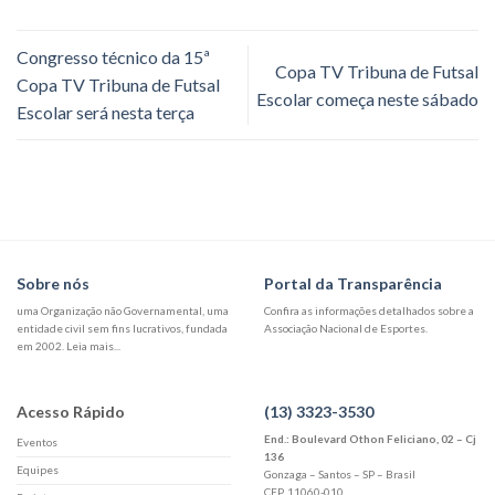
Congresso técnico da 15ª
Copa TV Tribuna de Futsal
Copa TV Tribuna de Futsal
Escolar começa neste sábado
Escolar será nesta terça
Sobre nós
Portal da Transparência
uma Organização não Governamental, uma
Confira as informações detalhados sobre a
entidade civil sem fins lucrativos, fundada
Associação Nacional de Esportes.
em 2002. Leia mais...
Acesso Rápido
(13) 3323-3530
End.: Boulevard Othon Feliciano, 02 – Cj
Eventos
136
Equipes
Gonzaga – Santos – SP – Brasil
CEP. 11060-010