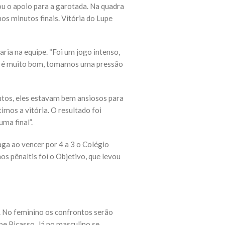
u o apoio para a garotada. Na quadra
s minutos finais. Vitória do Lupe
ria na equipe. “Foi um jogo intenso,
bém é muito bom, tomamos uma pressão
nutos, eles estavam bem ansiosos para
imos a vitória. O resultado foi
ma final”.
aga ao vencer por 4 a 3 o Colégio
s pênaltis foi o Objetivo, que levou
). No feminino os confrontos serão
e Picasso. Já no masculino se