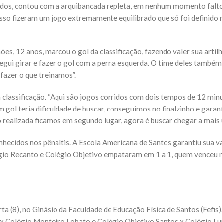
dos, contou com a arquibancada repleta, em nenhum momento falto
o fizeram um jogo extremamente equilibrado que só foi definido no
s, 12 anos, marcou o gol da classificação, fazendo valer sua artilha
nsegui girar e fazer o gol com a perna esquerda. O time deles tam
azer o que treinamos”.
a classificação. “Aqui são jogos corridos com dois tempos de 12 mi
gol teria dificuldade de buscar, conseguimos no finalzinho e garant
 realizada ficamos em segundo lugar, agora é buscar chegar a mais u
nhecidos nos pênaltis. A Escola Americana de Santos garantiu sua v
égio Recanto e Colégio Objetivo empataram em 1 a 1, quem venceu no
rta (8), no Ginásio da Faculdade de Educação Física de Santos (Fefis
x Colégio Monteiro Lobato e Colégio Objetivo Santos x Colégio Lup