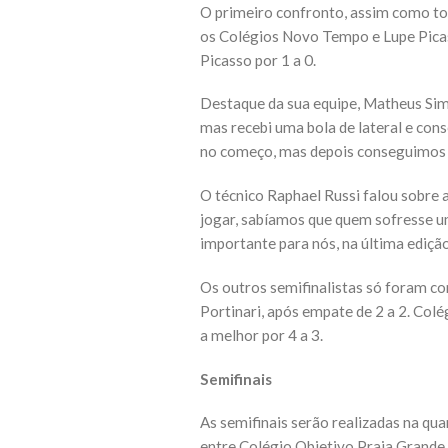
O primeiro confronto, assim como to
os Colégios Novo Tempo e Lupe Picass
Picasso por 1 a 0.
Destaque da sua equipe, Matheus Simõe
mas recebi uma bola de lateral e co
no começo, mas depois conseguimos f
O técnico Raphael Russi falou sobre 
jogar, sabíamos que quem sofresse um 
importante para nós, na última edição
Os outros semifinalistas só foram co
Portinari, após empate de 2 a 2. Col
a melhor por 4 a 3.
Semifinais
As semifinais serão realizadas na qua
entre Colégio Objetivo Praia Grande 