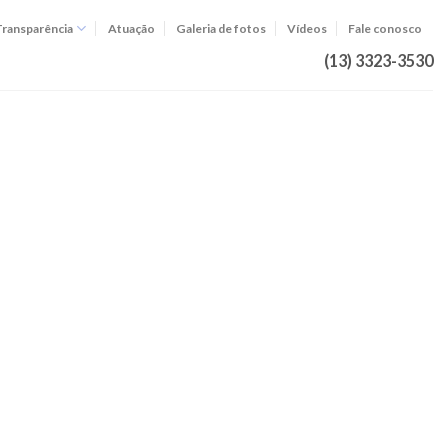
Transparência
Atuação
Galeria de fotos
Vídeos
Fale conosco
(13) 3323-3530