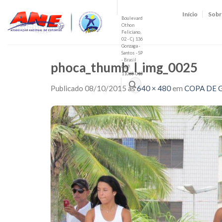
Skip
Início
Sobr
to
Boulevard
Othon
content
Feliciano,
02 - Cj 136
Gonzaga -
Santos - SP
- Brasil
phoca_thumb_l_img_0025
CEP.
11060-010
Publicado
08/10/2015
às
640 × 480
em
COPA DE 