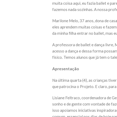
muita coisa aqui, eu fazia ballet e p
fazemos nada sozinhas. A nossa profe
Marilone Melo, 37 anos, dona de casa,
eles aprendem muitas coisas e fazem
da minha filha entrar no ballet, mas e
A professora de ballet e dança livre
acesso a dança e dessa forma possam s
físico. Temos alunos que já tem o tal
Apresentação
Na última quarta (4), as crianças ti
que patrocina o Projeto. E claro, par
Lisiane Feltraco, coordenadora de G
sonho e de gente com vontade de faz
isso apoiamos iniciativas inspiradora
comum, essencial nos dias de hoje pa