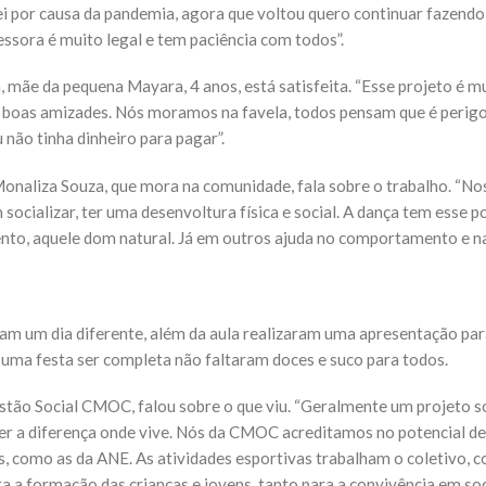
arei por causa da pandemia, agora que voltou quero continuar fazend
ssora é muito legal e tem paciência com todos”.
 mãe da pequena Mayara, 4 anos, está satisfeita. “Esse projeto é mu
 boas amizades. Nós moramos na favela, todos pensam que é perigo
u não tinha dinheiro para pagar”.
, Monaliza Souza, que mora na comunidade, fala sobre o trabalho. “N
ocializar, ter uma desenvoltura física e social. A dança tem esse p
ento, aquele dom natural. Já em outros ajuda no comportamento e na 
veram um dia diferente, além da aula realizaram uma apresentação 
a uma festa ser completa não faltaram doces e suco para todos.
estão Social CMOC, falou sobre o que viu. “Geralmente um projeto 
er a diferença onde vive. Nós da CMOC acreditamos no potencial d
s, como as da ANE. As atividades esportivas trabalham o coletivo, c
ra a formação das crianças e jovens, tanto para a convivência em s