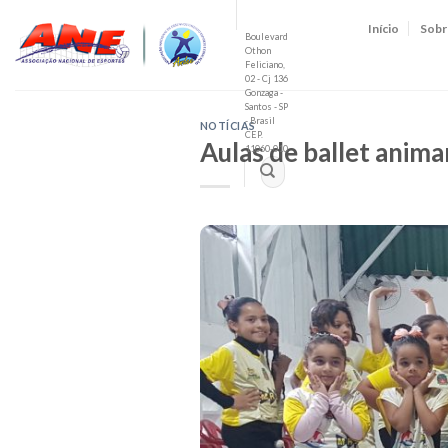
Skip
Início
Sobr
to
Boulevard
Othon
content
Feliciano,
02 - Cj 136
Gonzaga -
Santos - SP
- Brasil
NOTÍCIAS
CEP.
Aulas de ballet anima
11060-010