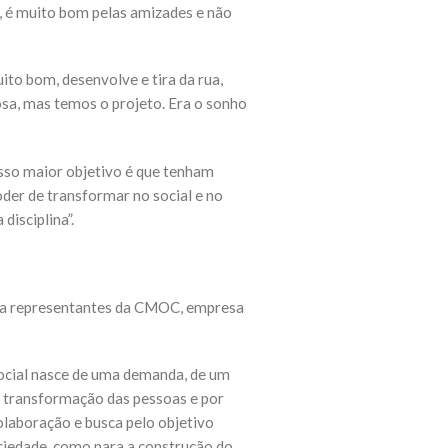
o, é muito bom pelas amizades e não
ito bom, desenvolve e tira da rua,
sa, mas temos o projeto. Era o sonho
osso maior objetivo é que tenham
oder de transformar no social e no
disciplina”.
para representantes da CMOC, empresa
social nasce de uma demanda, de um
e transformação das pessoas e por
olaboração e busca pelo objetivo
ociedade, como para a construção do