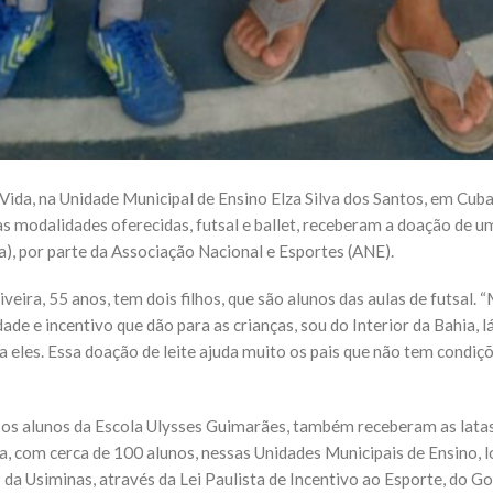
 Vida, na Unidade Municipal de Ensino Elza Silva dos Santos, em Cub
as modalidades oferecidas, futsal e ballet, receberam a doação de um
a), por parte da Associação Nacional e Esportes (ANE).
veira, 55 anos, tem dois filhos, que são alunos das aulas de futsal.
ade e incentivo que dão para as crianças, sou do Interior da Bahia, 
eles. Essa doação de leite ajuda muito os pais que não tem condiçõ
, os alunos da Escola Ulysses Guimarães, também receberam as latas
a, com cerca de 100 alunos, nessas Unidades Municipais de Ensino, 
o da Usiminas, através da Lei Paulista de Incentivo ao Esporte, do G