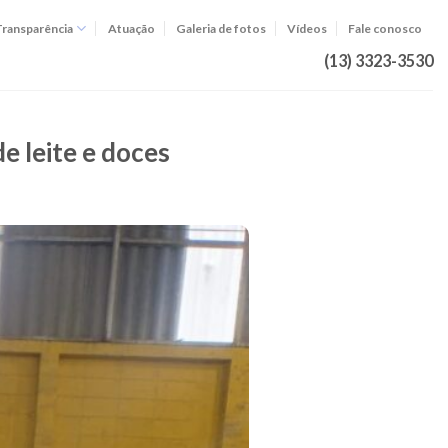
Transparência
Atuação
Galeria de fotos
Vídeos
Fale conosco
(13) 3323-3530
e leite e doces