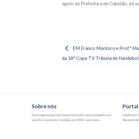
apoio da Prefeitura de Cubatão, atra
EM Franco Montoro e Profº Mar
da 18ª Copa TV Tribuna de Handebol
Sobre nós
Portal
uma Organização não Governamental, uma entidade civil
Confira as 
sem fins lucrativos, fundada em 2002. Leia mais...
Nacional de